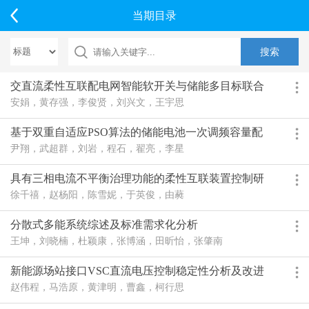
当期目录
交直流柔性互联配电网智能软开关与储能多目标联合
规划方法
安娟，黄存强，李俊贤，刘兴文，王宇思
基于双重自适应PSO算法的储能电池一次调频容量配
置方法
尹翔，武超群，刘岩，程石，翟亮，李星
具有三相电流不平衡治理功能的柔性互联装置控制研
究
徐千禧，赵杨阳，陈雪妮，于英俊，由蕤
分散式多能系统综述及标准需求化分析
王坤，刘晓楠，杜颖康，张博涵，田昕怡，张肇南
新能源场站接口VSC直流电压控制稳定性分析及改进
控制策略
赵伟程，马浩原，黄津明，曹鑫，柯行思