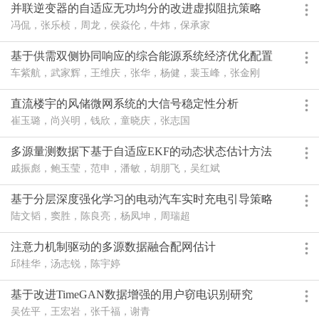
并联逆变器的自适应无功均分的改进虚拟阻抗策略
冯侃，张乐桢，周龙，侯焱伦，牛炜，保承家
基于供需双侧协同响应的综合能源系统经济优化配置
研究
车紫航，武家辉，王维庆，张华，杨健，裴玉峰，张金刚
直流楼宇的风储微网系统的大信号稳定性分析
崔玉璐，尚兴明，钱欣，童晓庆，张志国
多源量测数据下基于自适应EKF的动态状态估计方法
戚振彪，鲍玉莹，范申，潘敏，胡朋飞，吴红斌
基于分层深度强化学习的电动汽车实时充电引导策略
陆文韬，窦胜，陈良亮，杨凤坤，周瑞超
注意力机制驱动的多源数据融合配网估计
邱桂华，汤志锐，陈宇婷
基于改进TimeGAN数据增强的用户窃电识别研究
吴佐平，王宏岩，张千福，谢青