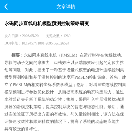
文章详情
永磁同步直线电机模型预测控制策略研究
发布日期：2026-05-20 浏览次数：1289
DOI字段：10.19457/j.1001-2095.dqcd26524
摘要
：永磁同步直线电机（PMSLM）在运行时存在负载扰动、
导轨与动子之间的摩擦力、齿槽效应以及端部
效应引起的定位力扰
动等问题，对此，提出了一种基于增量式模型的电流环连续控制集
模型预测控制和基于
滑模控制的速度环PMSLM控制策略。首先，建
立了PMSLM两相旋转坐标系数学模型；然后，对增量式连续控
制集
模型预测进行参数优化设计，从而提高系统的动态响应能力，通过
李雅普诺夫分析了系统的稳定性；接
着，采用引入扩展滑模扰动观
测器的滑模控制策略，提高控制系统的暂态与稳态性能。最后，通
过实验验证了
所提出方案的有效性。与矢量控制相比，该方法在保
证快速收敛性和跟踪精度的情况下，提高了系统的动态
响应能力，
具有较强的鲁棒性。