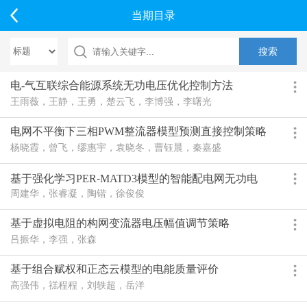
当期目录
电-气互联综合能源系统无功电压优化控制方法
王雨薇，王静，王勇，楚云飞，李博强，李曙光
电网不平衡下三相PWM整流器模型预测直接控制策略
杨晓霞，曾飞，缪惠宇，袁晓冬，曹钰晨，秦嘉盛
基于强化学习PER⁃MATD3模型的智能配电网无功电
压优化控制
周建华，张睿凝，陶锴，徐俊俊
基于虚拟电阻的构网变流器电压幅值调节策略
吕振华，李强，张森
基于组合赋权和正态云模型的电能质量评价
高强伟，禚程程，刘轶超，岳洋