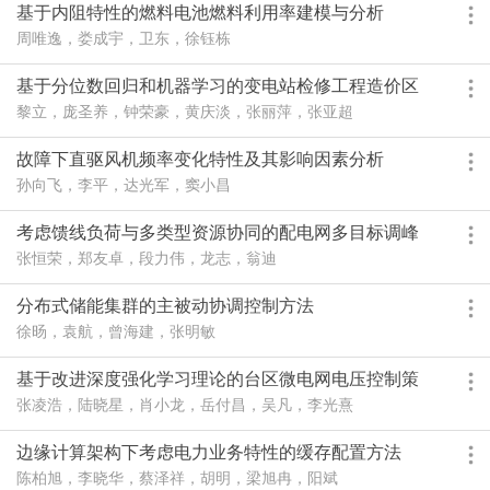
基于内阻特性的燃料电池燃料利用率建模与分析
周唯逸，娄成宇，卫东，徐钰栋
基于分位数回归和机器学习的变电站检修工程造价区
间预测模型
黎立，庞圣养，钟荣豪，黄庆淡，张丽萍，张亚超
故障下直驱风机频率变化特性及其影响因素分析
孙向飞，李平，达光军，窦小昌
考虑馈线负荷与多类型资源协同的配电网多目标调峰
优化
张恒荣，郑友卓，段力伟，龙志，翁迪
分布式储能集群的主被动协调控制方法
徐旸，袁航，曾海建，张明敏
基于改进深度强化学习理论的台区微电网电压控制策
略
张凌浩，陆晓星，肖小龙，岳付昌，吴凡，李光熹
边缘计算架构下考虑电力业务特性的缓存配置方法
陈柏旭，李晓华，蔡泽祥，胡明，梁旭冉，阳斌