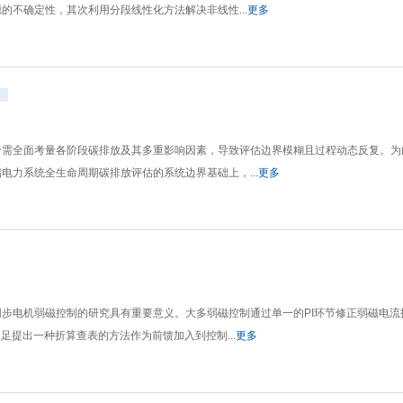
不确定性，其次利用分段线性化方法解决非线性...
更多
于需全面考量各阶段碳排放及其多重影响因素，导致评估边界模糊且过程动态反复。为
力系统全生命周期碳排放评估的系统边界基础上，...
更多
步电机弱磁控制的研究具有重要意义。大多弱磁控制通过单一的PI环节修正弱磁电流
足提出一种折算查表的方法作为前馈加入到控制...
更多