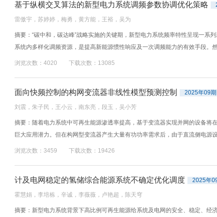
基于纵横交叉算法的新型电力系统调频参数协调优化策略
雷傲宇，苏婷婷，梅勇，黄方能，王裕，吴为
摘要：“碳中和，碳达峰”战略实施的关键期，新型电力系统频率特性呈现一系
系统内多样化调频资源，是提高新能源惯性响应及一次调频能力的有效手段。然而
浏览次数：4020 下载次数：13085
面向快频控制的构网变流器非线性模型预测控制
2025年09期
刘震，朱子民，王小云，南东亮，段玉，吴小芳
摘要：随着电力系统中可再生能源渗透率提高，基于变流器实现并网的设备将
巨大应用潜力。但在构网型变流器产生大量有功功率需求后，由于直流侧电源设备
浏览次数：3459 下载次数：19426
计及电网稳定的氢储综合能源系统不确定优化调度
2025年0
霍慧娟，李培栋，辛诚，李薇薇，卢艳超，陈天穹
摘要：新型电力系统背景下高比例可再生能源给系统及电网的安全、稳定、经济