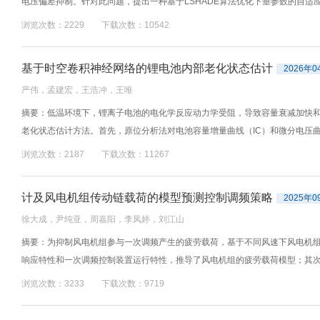
电压偏差抑制。针对此问题，提出一种基于LSHADE算法优化下垂参数的自适应
浏览次数：2229 下载次数：10542
基于时空卷积神经网络的锂电池内部老化状态估计
2026年0
严伟，孟建宏，王浩冲，王唯
摘要：低温环境下，锂离子电池的电化学反应动力学受阻，导致容量衰减加快和
老化状态估计方法。首先，原位分析法对电池容量增量曲线（IC）和微分电压曲线
浏览次数：2187 下载次数：11267
计及风电机组传动链载荷的模型预测控制调频策略
2025年0
徐大成，尹纯亚，周嘉阳，李凤婷，刘江山
摘要：为抑制风电机组参与一次调频产生的疲劳载荷，基于不同风速下风电机
响应特性和一次调频控制装置运行特性，推导了风电机组的疲劳载荷模型；其次，
浏览次数：3233 下载次数：9719