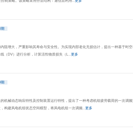
控制策略。该策略采用分层结构：通信层利用...
更多
4期
内阻增大，严重影响其寿命与安全性。为实现内部老化无损估计，提出一种基于时空卷
（DV）进行分析，计算活性物质损失（L...
更多
9期
组的机械动态响应特性及控制装置运行特性，提出了一种考虑机组疲劳载荷的一次调频
构建风电机组状态空间模型，将风电机组一次调频...
更多