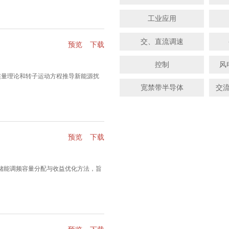
工业应用
交、直流调速
预览
下载
控制
风
惯量理论和转子运动方程推导新能源扰
宽禁带半导体
交
预览
下载
型储能调频容量分配与收益优化方法，旨