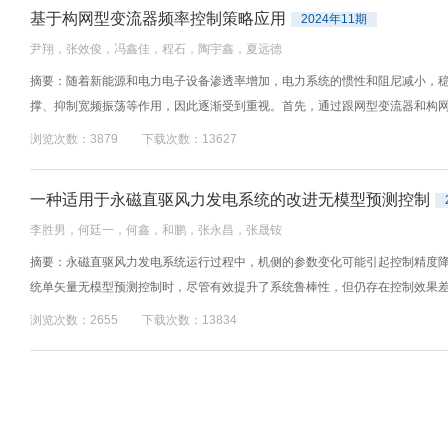
基于构网型变流器频率控制策略应用
2024年11期
尹翔，张效俊，冯鑫佳，程石，陶宇鑫，夏远德
摘要：随着新能源和电力电子设备渗透率增加，电力系统的惯性和阻尼减小，
撑、抑制宽频振荡等作用，因此逐渐受到重视。首先，通过跟网型变流器和构网型
浏览次数：3879 下载次数：13627
一种适用于永磁直驱风力发电系统的改进无模型预测控制
李胜男，何廷一，何鑫，和鹏，张永昌，张晟铵
摘要：永磁直驱风力发电系统运行过程中，机侧的参数变化可能引起控制精度
统单矢量无模型预测控制时，尽管有效提升了系统鲁棒性，但仍存在控制效果差的
浏览次数：2655 下载次数：13834