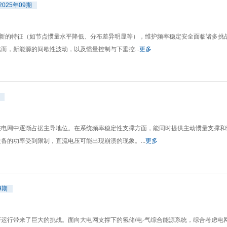
2025年09期
列新的特征（如节点惯量水平降低、分布差异明显等），维护频率稳定安全面临诸多挑
，新能源的间歇性波动，以及惯量控制与下垂控...
更多
在电网中逐渐占据主导地位。在系统频率稳定性支撑方面，能同时提供主动惯量支撑和
的功率受到限制，直流电压可能出现崩溃的现象。...
更多
9期
运行带来了巨大的挑战。面向大电网支撑下的氢储/电-气综合能源系统，综合考虑电