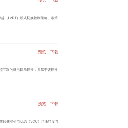
预览
下载
越（LVRT）模式切换控制策略。该策
预览
下载
流互联的微电网群拓扑，并基于该拓扑
预览
下载
兼顾储能荷电状态（SOC）均衡精度与