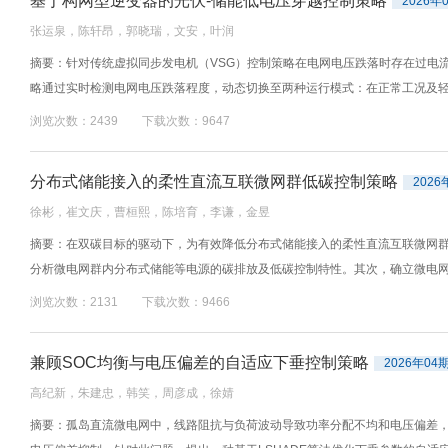
基于构网型逆变器的光伏-储能低电压穿越控制策略
2026年
张运泉，陈轩昂，郭晓瑞，文安，叶润
摘要：针对传统虚拟同步发电机（VSG）控制策略在电网电压跌落时存在过电流
略通过实时检测电网电压跌落程度，动态切换至两种运行模式：在正常工况及轻度
浏览次数：2439 下载次数：9647
分布式储能接入的柔性直流互联微网群低碳控制策略
2026
徐彬，崔文庆，曹桓熙，陈培育，李谦，金昱
摘要：在双碳目标的驱动下，为有效降低分布式储能接入的柔性直流互联微网
分析微电网群内分布式储能等电源的碳排放及低碳控制特性。其次，确立微电网与
浏览次数：2131 下载次数：9466
兼顾SOC均衡与电压偏差的自适应下垂控制策略
2026年04
高纪新，朱建忠，韩笑，周彦成，徐婧
摘要：孤岛直流微电网中，线路阻抗与负荷波动导致功率分配不均和电压偏差，