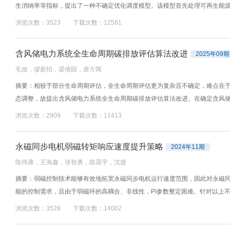
生消纳率等指标，提出了一种不确定优化调度模型。该模型首先处理可再生能源的
浏览次数：3523 下载次数：12581
含风储电力系统全生命周期碳排放评估算法改进
2025年09期
毛放，缪新招，梁倩园，唐方闻
摘要：相较于部分生命周期评估，全生命周期评估更为复杂且不确定，难点在
态调整，故提出含风储电力系统全生命周期碳排放评估算法改进。在确定含风储电
浏览次数：2909 下载次数：11413
永磁同步电机弱磁转矩响应速度提升策略
2024年11期
陈伟康，王海鑫，张智勇，陈震宇，沈捷
摘要：弱磁控制技术能够有效地拓宽永磁同步电机运行速度范围，因此对永磁同
能的控制需求，且由于弱磁环的高耦合、非线性，PI参数整定困难。针对以上不
浏览次数：3528 下载次数：14002