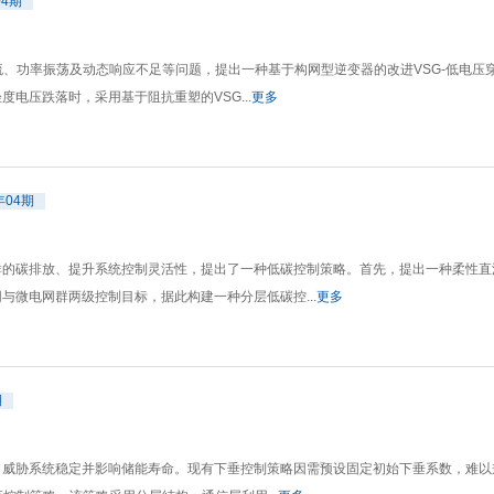
04期
、功率振荡及动态响应不足等问题，提出一种基于构网型逆变器的改进VSG-低电压穿
电压跌落时，采用基于阻抗重塑的VSG...
更多
年04期
群的碳排放、提升系统控制灵活性，提出了一种低碳控制策略。首先，提出一种柔性直
微电网群两级控制目标，据此构建一种分层低碳控...
更多
期
威胁系统稳定并影响储能寿命。现有下垂控制策略因需预设固定初始下垂系数，难以