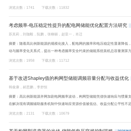
浏览次数：1741 下载次数：11832
考虑频率-电压稳定性提升的配电网储能优化配置方法研究
苏其莉，刘珈毅，阮鹏，张柳丽，赵亚一，肖迁
摘要：随着高比例新能源的规模化接入，配电网的频率和电压稳定性显著降低，
动与频率变化关系式，提出一种考虑频率安全约束的储能系统装机总容量测算方法
浏览次数：1958 下载次数：11712
基于改进Shapley值的构网型储能调频容量分配与收益优化
韩俊康，郝思鹏，李舒恒
摘要：高比例新能源并网加剧电网频率波动，构网型储能凭借快速响应与惯量支撑
在解决现有调频辅助服务机制中快速响应资源价值被低估、收益分配公平性不足的
浏览次数：2131 下载次数：10679