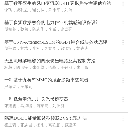
基于数字孪生的风电变流器IGBT衰退热特性评估方法
研究
李飞，虞孔立，谢友林，尹小平，刘伟
基于多源数据融合的电力作业机载感知设备设计
胡益菲，魏然，陈志华，李威，史成亮
基于CNN⁃Attention⁃LSTM的IGBT键合线失效状态评
估
胡翔政，甘培，李科，吴文奇，郭汉挺，黄先进
无直流电解电容的两级调压电路及其控制方法
杨赫，陈沼宇，张金华，徐晶，王敬朋，朱世昌
一种基于九桥臂MMC的混合多频率变流器
严颖诗，丘东元
一种低漏电流六开关光伏逆变器
张建雯，马海啸，简家宏，刘跃能
隔离DC/DC能量回馈型轻载ZVS实现方法
崔玉璐，张志国，杨刚，高轶鹏，赵建涛