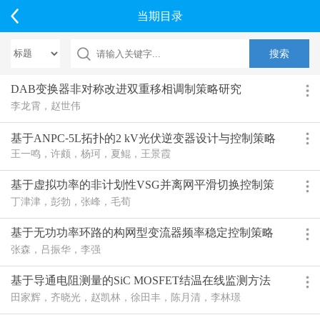
当期目录
DAB变换器非对称改进双重移相调制策略研究
李龙霄，赵世伟
基于ANPC⁃5L拓扑的2 kV光伏逆变器设计与控制策略
研究
王一鸣，许颇，杨珂，夏鲲，王景霞
基于虚拟功率的非计划性VSG并离网平滑切换控制策
略
丁津津，彭勃，张峰，毛荀
基于无功功率环路的构网型变流器频率稳定控制策略
研究
张森，吕振华，李强
基于导通电阻测量的SiC MOSFET结温在线监测方法
田家辉，齐晓光，赵凯林，徐田丰，陈月清，李林璟