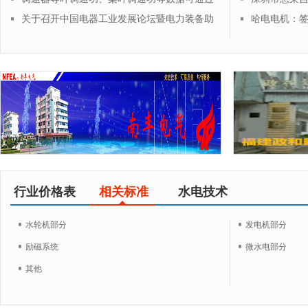
网站悬浮框查询了
水轮机投入运行
关于召开中国电器工业发展论坛暨电力装备助
哈电电机：签
力实现“双碳”目标高端峰会的通知
设备合同
行业价格表
相关标准
水电技术
水轮机部分
发电机部分
励磁系统
微水电部分
其他