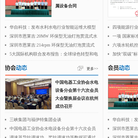
属设备合同
华自科技：发布水利水电行业智能运维大模型
四项能源行
深圳市恩莱吉:20MW 环保型无油灯泡贯流式水
一项 国家标
轮机投入运行
深圳市恩莱吉:214rpm 环保型无油灯泡贯流式
六项水轮机
水轮机投入运行
渡电站成功召开
5大国际机构联合发布报告：全球绿色转型和电
加快“双碳”
气化进展趋缓
更多>>
中国电器工业协会水电
设备分会第十六次会员
大会暨换届会议在杭州
成功召开
三峡集团与福伊特集团会谈
华自科技：
中国电器工业协会水电设备分会第十六次会员
深圳市恩莱吉
大会暨换届会议在杭州成功召开
轮机投入运行
调速器导叶调速功、桨叶调速功等数据可通过
深圳市恩莱吉: