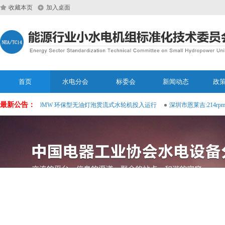
收藏本页
加入桌面
首页
水电分会
标委会
新闻动态
政
最新公告：
市恩莱吉:20MW 环保型无油灯泡贯流式水轮机投入运行
深圳市恩莱吉:214rp