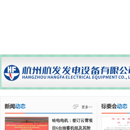
更多>>
哈电电机：签订云霄项
目6台抽蓄机组及其附