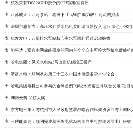
杭发荣获TüV NORD授予的CTF实验室资质
江苏航天：西河泵站工程按下“启动键” 助力岐江河流域排涝
深圳市恩莱吉：高压水介质水轮机桨叶调节器投入运行 绿色小水电
杭发发电：八堡排水泵站核心主水泵顺利通过启动验收
能事达：联合南网储能研发的国内首个全自主可控大型抽水蓄能机
哈电集团：凤滩水电站3号改造机组竣工投产
浙富水电：顺利承办第二十三次中国水电设备学术讨论会
哈电集团电机公司参与的全球首例“梯级水光蓄互补联合发电”项目
湖南云箭:又获大奖
东方电气集团与杭州市人民政府签署战略合作框架协议并与上城区
三峡能事达：顺利完成葛洲坝电站2#机组自主可控调速器出厂验收