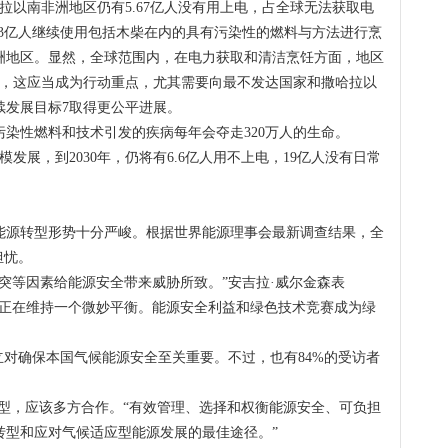
拉以南非洲地区仍有5.67亿人没有用上电，占全球无法获取电
23亿人继续使用包括木柴在内的具有污染性的燃料与方法进行烹
洲地区。显然，全球范围内，在电力获取和清洁烹饪方面，地区
为，这应当成为行动重点，尤其需要向最不发达国家和撒哈拉以
续发展目标7取得更公平进展。
性燃料和技术引发的疾病每年会夺走320万人的生命。
展，到2030年，仍将有6.6亿人用不上电，19亿人没有日常
源转型形势十分严峻。根据世界能源理事会最新调查结果，全
担忧。
等因素给能源安全带来威胁所致。”安吉拉·威尔金森表
济正在维持一个微妙平衡。能源安全利益和绿色技术竞赛成为绿
对确保本国气候能源安全至关重要。不过，也有84%的受访者
，应该多方合作。“有效管理、选择和权衡能源安全、可负担
转型和应对气候适应型能源发展的最佳途径。”