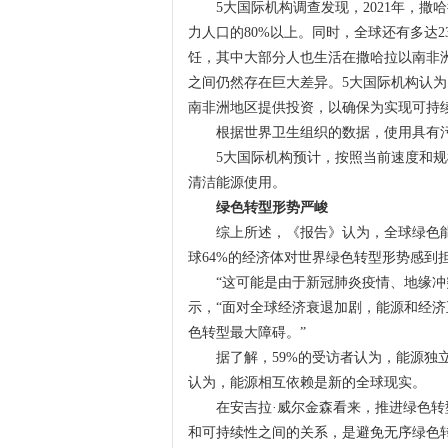
5大国际机构调查发现，2021年，撒哈
力人口的80%以上。同时，全球还有多达
饪，其中大部分人也生活在撒哈拉以南非
之间仍然存在巨大差异。5大国际机构认
南非洲地区提供投资，以确保为实现可持
根据世界卫生组织的数据，使用具有污染
5大国际机构预计，按照当前速度和规模发
清洁能源使用。
绿色转型形势严峻
综上所述，《报告》认为，全球绿色能
球64%的经济体对世界绿色转型形势感到
“这可能是由于新冠肺炎疫情、地缘冲突
示，“面对全球经济衰退加剧，能源和经
色转型最大障碍。”
据了解，59%的受访者认为，能源独立
认为，能源相互依赖是新的全球现实。
在安吉拉·威尔金森看来，推进绿色转型
和可持续性之间的关系，是避免无序绿色