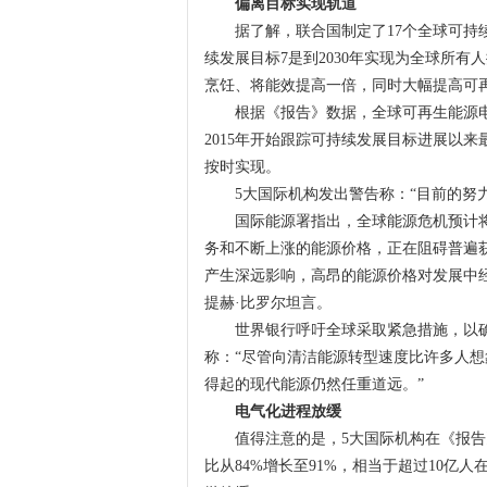
偏离目标实现轨道
据了解，联合国制定了17个全球可持续发展
续发展目标7是到2030年实现为全球所
烹饪、将能效提高一倍，同时大幅提高可
根据《报告》数据，全球可再生能源电力占比已
2015年开始跟踪可持续发展目标进展以
按时实现。
5大国际机构发出警告称：“目前的努力
国际能源署指出，全球能源危机预计将
务和不断上涨的能源价格，正在阻碍普遍
产生深远影响，高昂的能源价格对发展中
提赫·比罗尔坦言。
世界银行呼吁全球采取紧急措施，以确保
称：“尽管向清洁能源转型速度比许多人
得起的现代能源仍然任重道远。”
电气化进程放缓
值得注意的是，5大国际机构在《报告》中
比从84%增长至91%，相当于超过10亿人