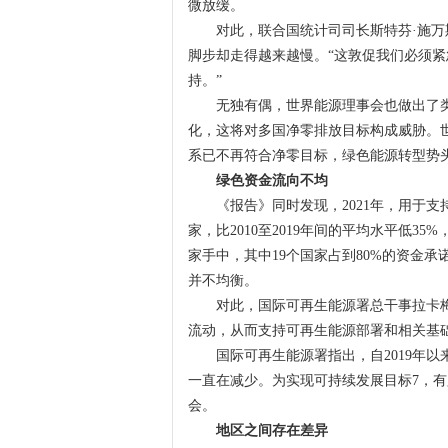
微放缓。
对此，联合国统计司司长斯特芬·施万斯
脚步却走得越来越慢。“这敦促我们必须
持。”
无独有偶，世界能源理事会也做出了类似
化，这将对多国净零排放目标构成威胁。世
系已不再符合净零目标，绿色能源转型势头
绿色资金流向不均
《报告》同时发现，2021年，用于支持
家，比2010至2019年间的平均水平低3
家手中，其中19个国家占到80%的资金
并不均衡。
对此，国际可再生能源署总干事拉卡梅
流动，从而支持可再生能源部署和相关基础
国际可再生能源署指出，自2019年以
一直在减少。为实现可持续发展目标7，
会。
地区之间存在差异