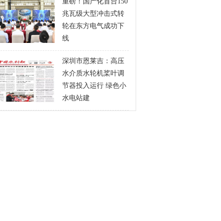
重磅！国产化首台150
兆瓦级大型冲击式转
轮在东方电气成功下
线
深圳市恩莱吉：高压
水介质水轮机桨叶调
节器投入运行 绿色小
水电站建