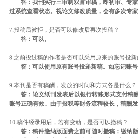
答：我刊实行三审制
双盲审稿
，即初审、专
过系统查看状态。视论文修改质量，会有多次专家
7.
投稿后被拒，是否可以修改后再次投稿？
答：可以。
8.
之前投过稿的作者是否可以采用原来的账号投新
答：可以使用原有账号投递新稿。如忘记账号
9.
本刊是否有
稿酬
，发放的时间和方式各是什么？
答：
论文纸刊发表后
以银行转账形式
支付稿
账号正确有效。
由于报税等财务流程较长，稿酬发
1
0.
稿件经录用后，若有变动，是否可以
撤
稿？
答：稿件缴纳版面费之前可随时
撤
稿；缴纳