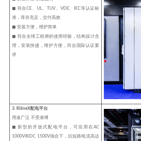
◼
符合
CE
、
UL
、
TUV
、
VDE
、
IEC
等认证标
准，库存充足，交付高效
◼
安装方便，维护简单
◼
符合全球工程师的使用经验，结构设计含
理，安装快捷，维护方便，符合国际认证要
求
3. RilineX
配电平台
用途广泛
不受束缚
◼
新型的开放式配电平台，可应用在
AC
1000V
和
DC 1500V
场合下，抗短路电流高达