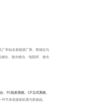
机厂和知名新能源厂商。斯德拉马
线键合、激光键合、电阻焊、激光
台、
PC
机柜系统、
CP
立式系统、
一环节来迎接新机遇与新挑战。