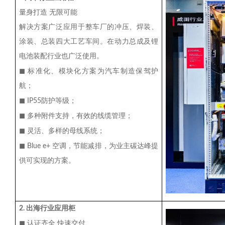
量身打造
无限可能
解决方案广泛应用于整车厂的冲压、焊装、
涂装、总装四大工艺车间。在动力总成及锂
电池装配行业也广泛使用。
◼
标准化、模块化方案为汽车制造保驾护
航；
◼
IP55
防护等级；
◼
多种附件支持，有效的线缆管理；
◼
灵活、多样的母线系统；
◼
Blue e+
空调，节能减排，为业主碳达峰提
供可实现的方案。
2.
出海行业应用柜
◼
认证齐全
快速交付