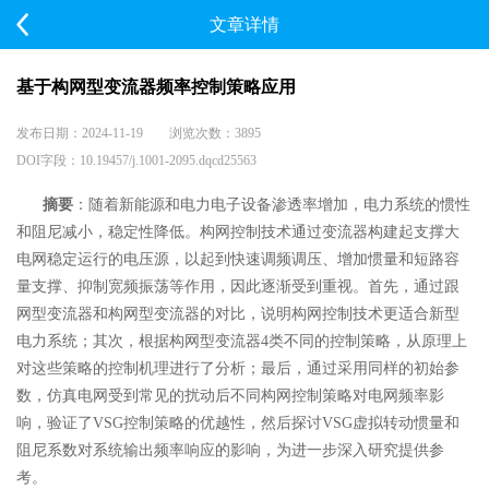
文章详情
基于构网型变流器频率控制策略应用
发布日期：2024-11-19 浏览次数：3895
DOI字段：10.19457/j.1001-2095.dqcd25563
摘要
：随着新能源和电力电子设备渗透率增加，电力系统的惯性
和阻尼减小，稳定性降低。构网控制技术
通过变流器构建起支撑大
电网稳定运行的电压源，以起到快速调频调压、增加惯量和短路容
量支撑、抑制宽频
振荡等作用，因此逐渐受到重视。首先，通过跟
网型变流器和构网型变流器的对比，说明构网控制技术更适合
新型
电力系统；其次，根据构网型变流器4类不同的控制策略，从原理上
对这些策略的控制机理进行了分析；
最后，通过采用同样的初始参
数，仿真电网受到常见的扰动后不同构网控制策略对电网频率影
响，验证了VSG
控制策略的优越性，然后探讨VSG虚拟转动惯量和
阻尼系数对系统输出频率响应的影响，为进一步深入研究
提供参
考。