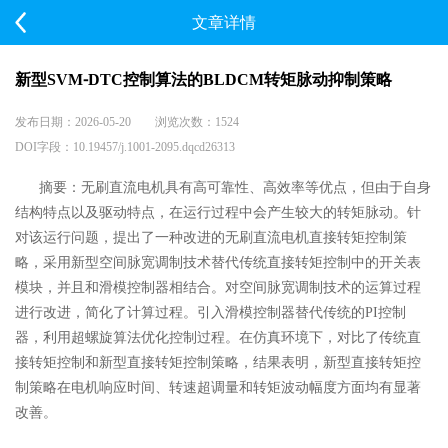
文章详情
新型SVM⁃DTC控制算法的BLDCM转矩脉动抑制策略
发布日期：2026-05-20 浏览次数：1524
DOI字段：10.19457/j.1001-2095.dqcd26313
摘要：无刷直流电机具有高可靠性、高效率等优点，但由于自身
结构特点以及驱动特点，在运行过程中会
产生较大的转矩脉动。针
对该运行问题，提出了一种改进的无刷直流电机直接转矩控制策
略，采用新型空间
脉宽调制技术替代传统直接转矩控制中的开关表
模块，并且和滑模控制器相结合。对空间脉宽调制技术的运
算过程
进行改进，简化了计算过程。引入滑模控制器替代传统的PI控制
器，利用超螺旋算法优化控制过程。
在仿真环境下，对比了传统直
接转矩控制和新型直接转矩控制策略，结果表明，新型直接转矩控
制策略在电机
响应时间、转速超调量和转矩波动幅度方面均有显著
改善。