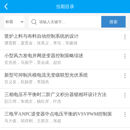
当期目录
竖炉上料与布料自动控制系统的设计
潘莲辉，庞贵金，张美义，李珏，宋建雄
小型风力发电并网逆变器控制策略综述
玄兆燕，马振宇，景会成，赵欣
新型可抑制共模电流无变级联型光伏系统
甘义良，杭丽君，李国杰
三相电压不平衡时二阶广义积分器锁相环设计方法
彭江伟，朱德文，杨红岸，叶杰
三电平ANPC逆变器中点电压平衡的VSVPWM控制策
略
马大俊，胡存刚，王群京，张超