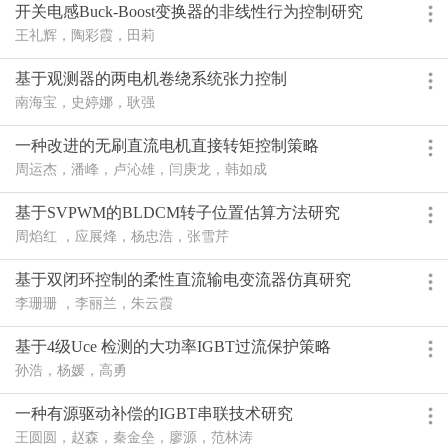
开关电感Buck-Boost变换器的非线性行为控制研究
王礼辉，陶彩霞，田莉
基于观测器的两电机卷绕系统张力控制
南海宝，史婷娜，耿强
一种改进的无刷直流电机直接转矩控制策略
周运杰，潘峰，卢沁雄，闫庚龙，韩如成
基于SVPWM的BLDCM转子位置估算方法研究
周焰红 ，应展烽，杨忠浩，张雪芹
基于双闭环控制的柔性直流输电变流器仿真研究
李珊珊 ，李丽兰，朱云霞
基于4级Uce 检测的大功率IGBT过流保护策略
孙浩，杨媛，高勇
一种有源驱动补偿的IGBT串联技术研究
王圆圆，赵森，秦金垒，廖源，范林涛