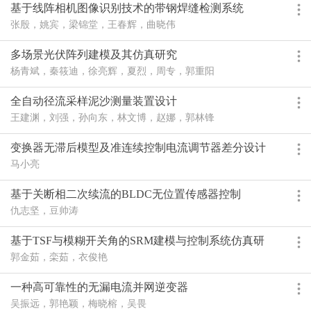
基于线阵相机图像识别技术的带钢焊缝检测系统
张殷，姚宾，梁锦堂，王春辉，曲晓伟
多场景光伏阵列建模及其仿真研究
杨青斌，秦筱迪，徐亮辉，夏烈，周专，郭重阳
全自动径流采样泥沙测量装置设计
王建渊，刘强，孙向东，林文博，赵娜，郭林锋
变换器无滞后模型及准连续控制电流调节器差分设计
方法
马小亮
基于关断相二次续流的BLDC无位置传感器控制
仇志坚，豆帅涛
基于TSF与模糊开关角的SRM建模与控制系统仿真研
究
郭金茹，栾茹，衣俊艳
一种高可靠性的无漏电流并网逆变器
吴振远，郭艳颖，梅晓榕，吴畏