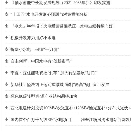
《抽水蓄能中长期发展规划（2021-2035年）》印发实施
“十四五”水电开发形势预测与对策措施分析
『水火』半年报：火电经营普遍承压，水电业绩持续向好
积极开发努力用好小水电
拆除小水电，何须“一刀切”
自主创新，中国水电有“创新密码”
宁夏：踩住能耗双控“刹车” 加大转型发展“油门”
新华社：坚决纠正运动式减碳 遏制“两高”项目盲目发展
绿色低碳转型 能源产业结构调整加快
西北电建计划投资100MW农光互补+120MW渔光互补+分布式光伏
国内首个百万千瓦级EPC水电项目—— 雅砻江杨房沟水电站并网发