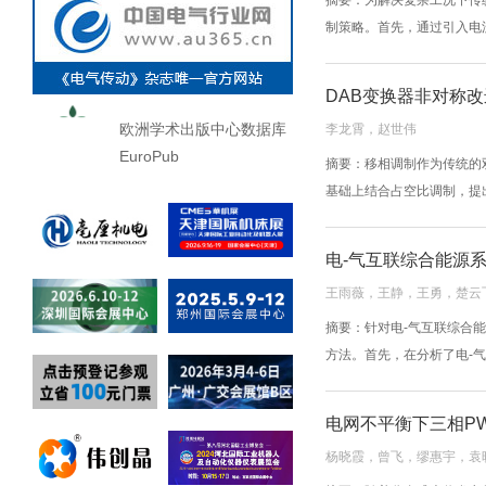
摘要：为解决复杂工况下传
制策略。首先，通过引入电
DAB变换器非对称
欧洲学术出版中心数据库
李龙霄，赵世伟
EuroPub
摘要：移相调制作为传统的
基础上结合占空比调制，提出了
电-气互联综合能源
王雨薇，王静，王勇，楚云
摘要：针对电-气互联综合
方法。首先，在分析了电-气
电网不平衡下三相P
杨晓霞，曾飞，缪惠宇，袁