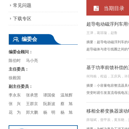
常见问题
当期目录
下载专区
超导电动磁浮列车用
王津，葛琼璇，赵鲁
编委会
摘要：超导电动磁浮列车的
超导磁体与牵引线圈之间的
编委会顾问：
陈伯时
马小亮
基于功率前馈补偿的
主任委员：
何玮栋，程焱，王庆风，许
徐殿国
摘要：小容量电容整流器具
副主任委员：
突变时易引发直流母线电压
李永东
张承慧
谭国俊
温旭辉
张 兴
王群京
阮新波
蔡 旭
移相全桥变换器滚动
花 为
郑大鹏
杨 明
杨 旭
薛瑞斌，曾甲辰，黄东晓，