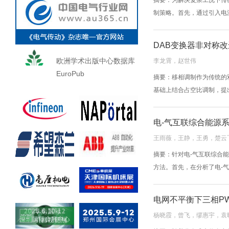
摘要：为解决复杂工况下传
制策略。首先，通过引入电
DAB变换器非对称
欧洲学术出版中心数据库
李龙霄，赵世伟
EuroPub
摘要：移相调制作为传统的
基础上结合占空比调制，提出了
电-气互联综合能源
王雨薇，王静，王勇，楚云
摘要：针对电-气互联综合
方法。首先，在分析了电-气
电网不平衡下三相P
杨晓霞，曾飞，缪惠宇，袁