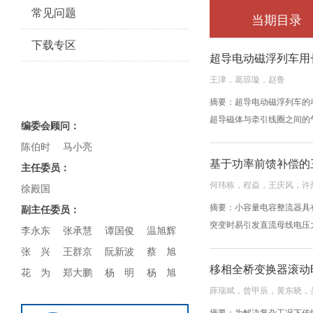
常见问题
当期目录
下载专区
超导电动磁浮列车用
王津，葛琼璇，赵鲁
编委会
摘要：超导电动磁浮列车的
超导磁体与牵引线圈之间的
编委会顾问：
陈伯时
马小亮
基于功率前馈补偿的
主任委员：
何玮栋，程焱，王庆风，许
徐殿国
摘要：小容量电容整流器具
副主任委员：
突变时易引发直流母线电压
李永东
张承慧
谭国俊
温旭辉
张 兴
王群京
阮新波
蔡 旭
移相全桥变换器滚动
花 为
郑大鹏
杨 明
杨 旭
薛瑞斌，曾甲辰，黄东晓，