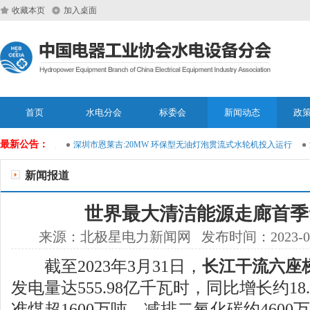
收藏本页
加入桌面
首页
水电分会
标委会
新闻动态
政
最新公告：
能运维大模型
深圳市恩莱吉:20MW 环保型无油灯泡贯流式水轮机投入运行
深
新闻报道
世界最大清洁能源走廊首季
来源：北极星电力新闻网 发布时间：2023-04
截至2023年3月31日，
长江干流六座
发电量达555.98亿千瓦时，同比增长约1
准煤超1600万吨，减排二氧化碳约460